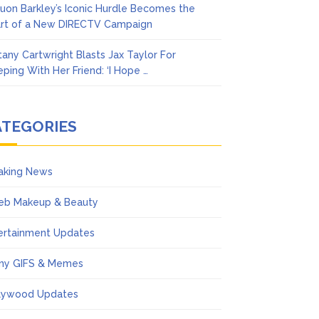
uon Barkley’s Iconic Hurdle Becomes the
rt of a New DIRECTV Campaign
ttany Cartwright Blasts Jax Taylor For
eping With Her Friend: ‘I Hope …
ATEGORIES
aking News
eb Makeup & Beauty
ertainment Updates
ny GIFS & Memes
lywood Updates