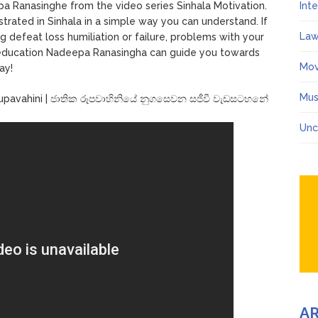
a Ranasinghe from the video series Sinhala Motivation.
Int
rated in Sinhala in a simple way you can understand. If
Law
g defeat loss humiliation or failure, problems with your
or education Nadeepa Ranasingha can guide you towards
Mov
ay!
Mus
pavahini | ජාතික රූපවාහිනියේ නුගසෙවන සජීවී වැඩසටහනේ
Unc
A