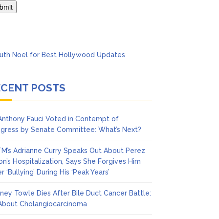
’t Think She’ll See a
ECENT POSTS
 Anthony Fauci Voted in Contempt of
gress by Senate Committee: What’s Next?
M’s Adrianne Curry Speaks Out About Perez
ton’s Hospitalization, Says She Forgives Him
r ‘Bullying’ During His ‘Peak Years’
ney Towle Dies After Bile Duct Cancer Battle:
 About Cholangiocarcinoma