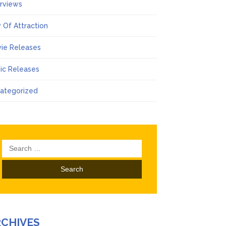
erviews
 Of Attraction
ie Releases
ic Releases
ategorized
Search
for:
RCHIVES