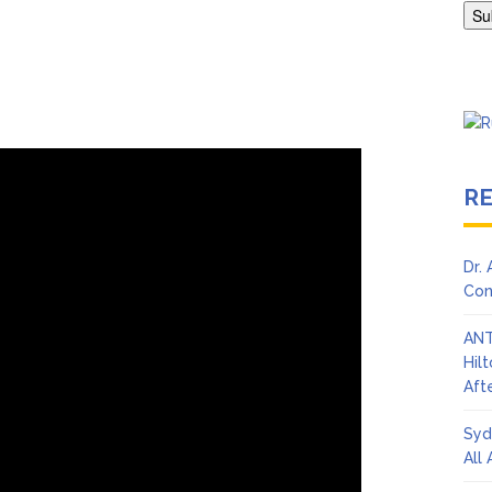
en Says Joe Biden Will ‘Forever Live With Cancer,’ Admits She Doesn
 Lifetime
R
Dr.
Con
ANT
Hil
Afte
Syd
All