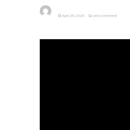
Jill Bid
August 5, 2026
April 26, 2020
zero comment
Female President in Her