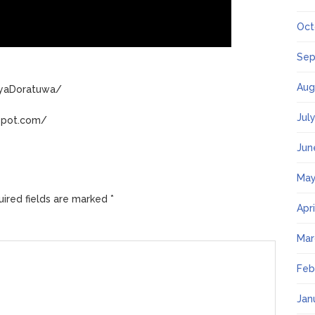
Oct
Sep
Aug
ayaDoratuwa/
Jul
gspot.com/
Jun
May
ired fields are marked
*
Apr
Mar
Feb
Jan