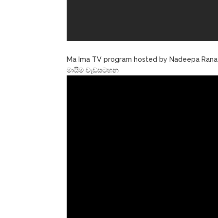
Ma Ima TV program hosted by Nadeepa Ranasi
මායිම වැඩසටහන