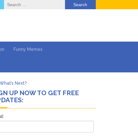
Search
for:
on
Funny Memes
What’s Next?
GN UP NOW TO GET FREE
Says She Forgives Him
DATES:
cinoma
mpaign
 …