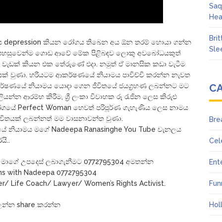
Saq
Hea
Bri
 විශාදිය depression කියන රෝගය තිබෙන අය ඕන තරම් හොයා ගන්න
Sle
 මම පහසුවෙන්ම ගොඩ ආවේ මේක පිළිබඳව ලොකු අවබෝධයකුත්
ඩ වැඩක් කියන එක තේරුණේ එදා. නමුත් ඒ මානසික කඩා වැටීම
යක් වුණා. හරියටම ආකර්ෂණයේ නියාමය පාවිච්චි කරන්න නැවත
්ෂණයේ නියාමය යොදා ගෙන ජීවිතයේ ජයග්‍රහණ ලබන්නට මට
C
ියන්න ආරම්භ කිරීම, ශ්‍රී ලංකා විවාහක රූ රැජින ලෙස කිරුළු
ක තරගයේ Perfect Woman හෙවත් පරිපූර්ණ ගැහැණිය ලෙස නාමය
 ජීවිතයක් ලබන්නත් මම වාසනාවන්ත වුණා.
Bre
ෂණයේ නියාමය මගේ Nadeepa Ranasinghe You Tube චැනලය
ි..
Cel
 මාගේ උපදෙස් ලබාගැනීමට 0772795304 අමතන්න
Ent
ons with Nadeepa 0772795304
er/ Life Coach/ Lawyer/ Women’s Rights Activist.
Fun
ලන්න share කරන්න
Hol