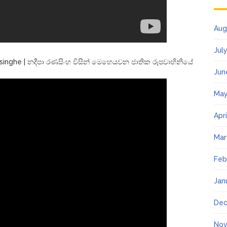
Aug
Jul
nghe | නදීපා රණසිංහ විසින් මෙහෙයවන ජාතික රූපවාහිනියේ
Jun
May
Apr
Mar
Feb
Jan
Dec
Nov