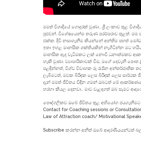
මමත් විශාදියේ ගොදුරක් වුණා.. ශ්‍රී ලංකාව තුළ
පුළුවන්. විශේෂයෙන්ම තරුණ පරම්පරාව තුළත්.
එක්ක. දිවි නසාගැනීම කියන්නේ අන්තිම පහත් මෝ
ඉතා ඉහළ මානසික ශක්තියකින් නැගිටින්න මට හයි
මානසික ඇද වැටීමකට ලක් නොවී ධනාත්මකව ආකර
හැකි වුණා. ව්‍යාපාරිකාවක් වීම, මගේ දෙවැනි පොත ල
පළඳින්නත්, විශ්ව විවාහක රූ රැජින අන්තර්ජාති
ලැබීමටත්, මවක බිරිඳක ලෙස බිරිඳක් ලෙස සාර්ථක
දැන් මමත් ජීවිතය විඳින ගමන් ඔබටත් මේ ආකර්
හරහා කියල දෙනවා.. මාව වැළඳගත් ඔබ සැමට ආදරෙය
පෞද්ගලිකව ඔබේ ජීවිතය තුළ අභියෝග ජයගැනීමට
Contact for Coaching sessions or Consultati
Law of Attraction coach/ Motivational Speak
Subscribe කරන්න අනිත් ඔබේ ආදරණීයයන්ටත් බ